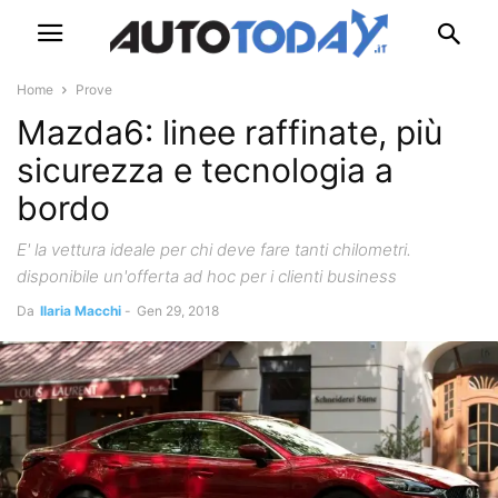
Home
Prove
Mazda6: linee raffinate, più
sicurezza e tecnologia a
bordo
E' la vettura ideale per chi deve fare tanti chilometri.
disponibile un'offerta ad hoc per i clienti business
Da
Ilaria Macchi
-
Gen 29, 2018