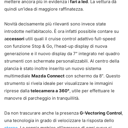
mettere ancora più in evidenza i
fari a led
. La vettura dà
quindi un’idea di maggiore raffinatezza.
Novità decisamente più rilevanti sono invece state
introdotte nell’abitacolo. È ora infatti possibile contare su
a
ccessori
utili quali il cruise control adattivo full-speed
con funzione Stop & Go, l’head-up display di nuova
generazione e il nuovo display da 7″ integrato nel quadro
strumenti con schermate personalizzabili. Al centro della
plancia è stato inoltre inserito un nuovo sistema
multimediale
Mazda Connect
con schermo da 8″. Questo
strumento si rivela ideale per visualizzare le immagini
riprese dalla
telecamera a 360°
, utile per effettuare le
manovre di parcheggio in tranquillità.
Da non trascurare anche la presenza
G-Vectoring Control
,
una tecnologia in grado di velocizzare la risposta dello
sterzo
. La coppia motrice all’ingresso di ogni curva si