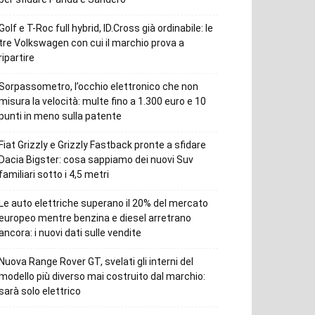
Golf e T-Roc full hybrid, ID.Cross già ordinabile: le
tre Volkswagen con cui il marchio prova a
ripartire
Sorpassometro, l’occhio elettronico che non
misura la velocità: multe fino a 1.300 euro e 10
punti in meno sulla patente
Fiat Grizzly e Grizzly Fastback pronte a sfidare
Dacia Bigster: cosa sappiamo dei nuovi Suv
familiari sotto i 4,5 metri
Le auto elettriche superano il 20% del mercato
europeo mentre benzina e diesel arretrano
ancora: i nuovi dati sulle vendite
Nuova Range Rover GT, svelati gli interni del
modello più diverso mai costruito dal marchio:
sarà solo elettrico