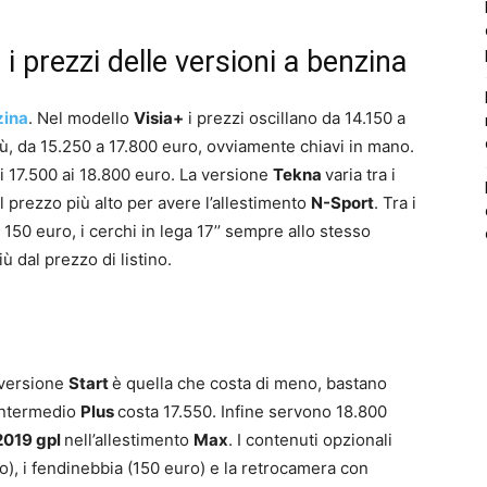
 prezzi delle versioni a benzina
zina
. Nel modello
Visia+
i prezzi oscillano da 14.150 a
ù, da 15.250 a 17.800 euro, ovviamente chiavi in mano.
 17.500 ai 18.800 euro. La versione
Tekna
varia tra i
il prezzo più alto per avere l’allestimento
N-Sport
. Tra i
150 euro, i cerchi in lega 17’’ sempre allo stesso
iù dal prezzo di listino.
 versione
Start
è quella che costa di meno, bastano
’intermedio
Plus
costa 17.550. Infine servono 18.800
019 gpl
nell’allestimento
Max
. I contenuti opzionali
ro), i fendinebbia (150 euro) e la retrocamera con