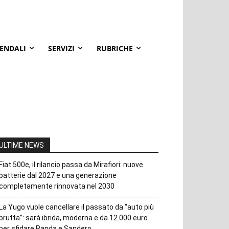
IENDALI
SERVIZI
RUBRICHE
ULTIME NEWS
Fiat 500e, il rilancio passa da Mirafiori: nuove
batterie dal 2027 e una generazione
completamente rinnovata nel 2030
La Yugo vuole cancellare il passato da “auto più
brutta”: sarà ibrida, moderna e da 12.000 euro
per sfidare Panda e Sandero