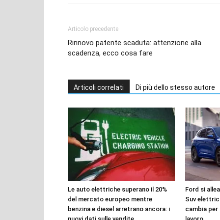
Articolo precedente
Rinnovo patente scaduta: attenzione alla
scadenza, ecco cosa fare
Articoli correlati
Di più dello stesso autore
Le auto elettriche superano il 20%
Ford si alle
del mercato europeo mentre
Suv elettric
benzina e diesel arretrano ancora: i
cambia per p
nuovi dati sulle vendite
lavoro