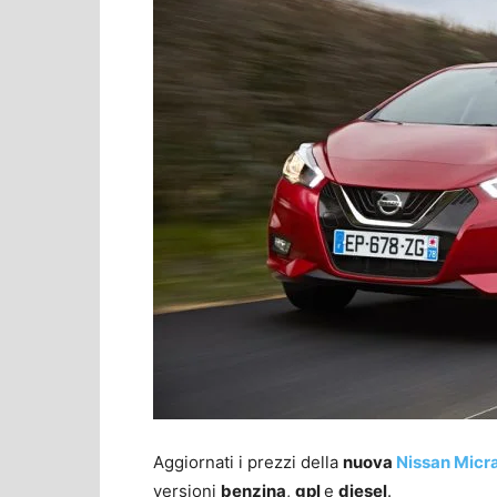
Aggiornati i prezzi della
nuova
Nissan Micr
versioni
benzina
,
gpl
e
diesel
.