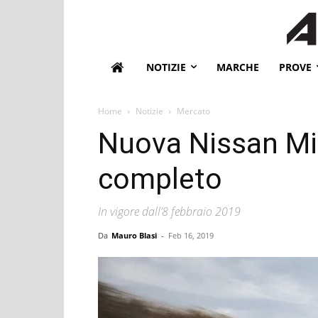
NOTIZIE
MARCHE
PROVE
Home
Notizie
Mercato
Nuova Nissan Micr
completo
In vigore dall’8 febbraio 2019
Da
Mauro Blasi
-
Feb 16, 2019