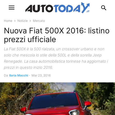
Home
Notizie
Mercato
Nuova Fiat 500X 2016: listino
prezzi ufficiale
La Fiat 500X è la 500 rialzata, un crossover urbano e non
solo che mescola lo stile della 500L e della sorella Jeep
Renegade. La casa automobilistica torinese ha aggiornato i
prezzi in questo inizio 2016.
Da
Ilaria Macchi
-
Mar 23, 2016