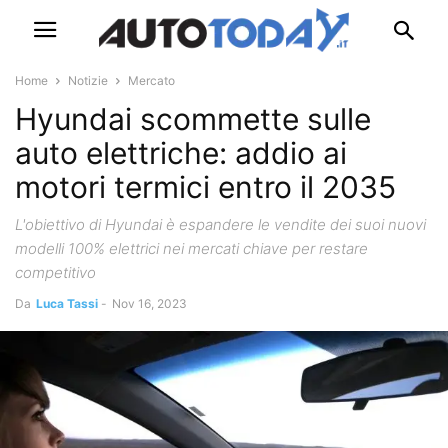
Home
Notizie
Mercato
Hyundai scommette sulle
auto elettriche: addio ai
motori termici entro il 2035
L'obiettivo di Hyundai è espandere le vendite dei suoi nuovi
modelli 100% elettrici nei mercati chiave per restare
competitivo
Da
Luca Tassi
-
Nov 16, 2023