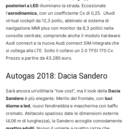
posteriori a LED
illuminano la strada. Eccezionale
l’
aerodinamica
, con un coefficiente Cx di 0,25. L’Audi
virtual cockpit da 12,3 pollic, abbinato al sistema di
navigazione MMI plus con monitor da 8,3 pollici nella
consolle centrale, comprende anche il modulo hardware
Audi connect e la nuova Audi connect SIM integrata che
si collega alla LTE. Sotto il cofano un 2.0 TFSI 170 Cv.
Prezzo a partire da 43.280 euro.
Autogas 2018: Dacia Sandero
Sarà ancora un’utilitaria “low cost”, ma il look della
Dacia
Sandero
è più elegante. Merito del frontale, con
luci
diurne a led
, nuovi fendinebbia e mascherina con baffo
cromato. Abitacolo spazioso date le dimensioni esterne
(4,06 m di lunghezza), la Sandero accoglie comodamente
quattro adulti
. Nuovo il volante a quattro razze che