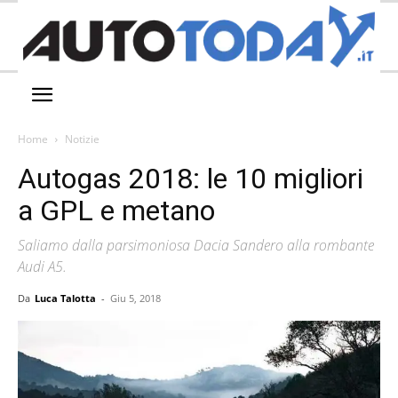
Home
Notizie
Autogas 2018: le 10 migliori
a GPL e metano
Saliamo dalla parsimoniosa Dacia Sandero alla rombante
Audi A5.
Da
Luca Talotta
-
Giu 5, 2018