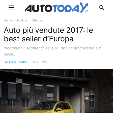
Home
Notizie
Mercato
Auto più vendute 2017: le
best seller d’Europa
Incoronato il segmento dei suv. Italia controcorrente sui
diesel.
Da
Luca Talotta
-
Feb 23, 2018