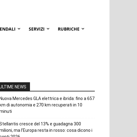
IENDALI
SERVIZI
RUBRICHE
ULTIME NEWS
Nuova Mercedes GLA elettrica e ibrida: fino a 657
km di autonomia e 270 km recuperati in 10
minuti
Stellantis cresce del 13% e guadagna 300
milioni, ma l’Europa resta in rosso: cosa dicono i
conti 2026