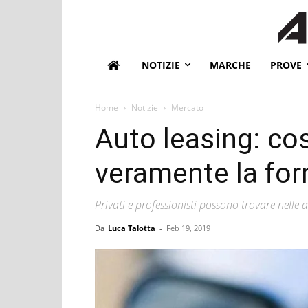
NOTIZIE
MARCHE
PROVE
Home
Notizie
Mercato
Auto leasing: co
veramente la fo
Privati e professionisti possono trovare nelle 
Da
Luca Talotta
-
Feb 19, 2019