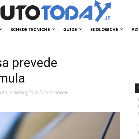
SCHEDE TECNICHE
GUIDE
ECOLOGICHE
AZ
sa prevede
rmula
auto in leasing la soluzione ideale