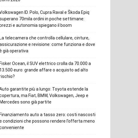
Volkswagen ID. Polo, Cupra Raval e Škoda Epiq
superano 70mila ordini in poche settimane:
prezzi e autonomia spiegano il boom
La telecamera che controlla cellulare, cinture,
assicurazione e revisione: come funziona e dove
è già operativa
Fisker Ocean, il SUV elettrico crolla da 70.000 a
13.500 euro: grande affare o acquisto ad alto
rischio?
Auto garantite più a lungo: Toyota estende la
copertura, ma Fiat, BMW, Volkswagen, Jeep e
Mercedes sono già partite
Finanziamento auto a tasso zero: costi nascosti
e condizioni che possono rendere l’offerta meno
conveniente