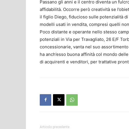
Passano gli anni e il centro diventa un fulcr
affidabilità. Occorre però creatività se l’obi
il figlio Diego, fiducioso sulle potenzialità d
modelli usati in vendita, compresi quelli non 
Poco distante e operante nello stesso cam
potenziali in Via per Travagliato, 26 E/F Torb
concessionarie, vanta nel suo assortimen
ha anch’esso buona affinità col mondo delle 
di acquirenti e venditori, per trattative pron
Articolo precedente