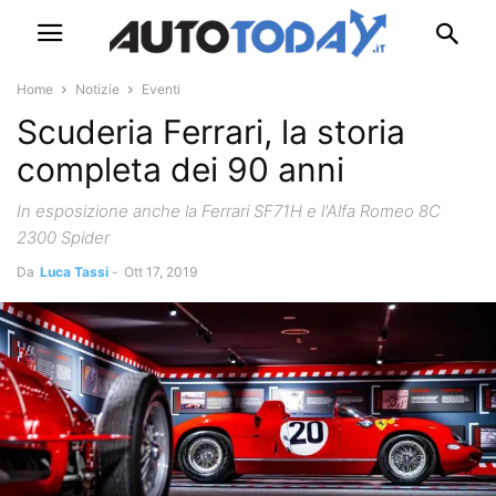
Home
Notizie
Eventi
Scuderia Ferrari, la storia
completa dei 90 anni
In esposizione anche la Ferrari SF71H e l'Alfa Romeo 8C
2300 Spider
Da
Luca Tassi
-
Ott 17, 2019