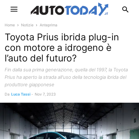
Home
Notizie
Anteprima
Toyota Prius ibrida plug-in
con motore a idrogeno è
l’auto del futuro?
Fin dalla sua prima generazione, quella del 1997, la Toyota
Prius ha aperto la strada all'uso della tecnologia ibrida del
produttore giapponese
Da
Luca Tassi
-
Nov 7, 2023