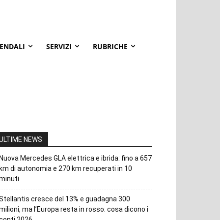
IENDALI
SERVIZI
RUBRICHE
ULTIME NEWS
Nuova Mercedes GLA elettrica e ibrida: fino a 657
km di autonomia e 270 km recuperati in 10
minuti
Stellantis cresce del 13% e guadagna 300
milioni, ma l’Europa resta in rosso: cosa dicono i
conti 2026