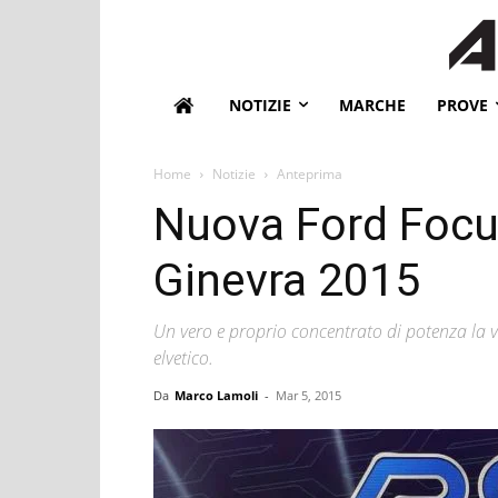
NOTIZIE
MARCHE
PROVE
Home
Notizie
Anteprima
Nuova Ford Focus
Ginevra 2015
Un vero e proprio concentrato di potenza la v
elvetico.
Da
Marco Lamoli
-
Mar 5, 2015