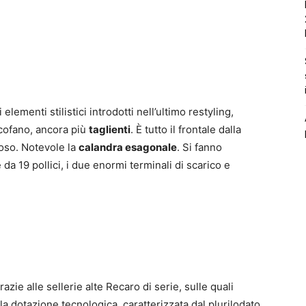
lementi stilistici introdotti nell’ultimo restyling,
 cofano, ancora più
taglienti
. È tutto il frontale dalla
toso. Notevole la
calandra esagonale
. Si fanno
da 19 pollici, i due enormi terminali di scarico e
razie alle sellerie alte Recaro di serie, sulle quali
a dotazione tecnologica, caratterizzata dal plurilodato