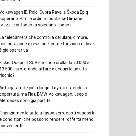
Volkswagen ID. Polo, Cupra Raval e Škoda Epiq
superano 70mila ordini in poche settimane:
prezzi e autonomia spiegano il boom
La telecamera che controlla cellulare, cinture,
assicurazione e revisione: come funziona e dove
è già operativa
Fisker Ocean, il SUV elettrico crolla da 70.000 a
13.500 euro: grande affare o acquisto ad alto
rischio?
Auto garantite più a lungo: Toyota estende la
copertura, ma Fiat, BMW, Volkswagen, Jeep e
Mercedes sono già partite
Finanziamento auto a tasso zero: costi nascosti
e condizioni che possono rendere l’offerta meno
conveniente