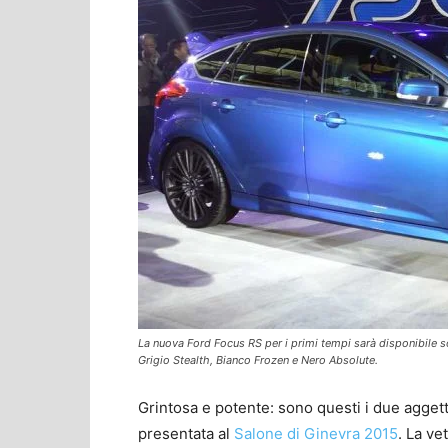
La nuova Ford Focus RS per i primi tempi sarà disponibile sol
Grigio Stealth, Bianco Frozen e Nero Absolute.
Grintosa e potente: sono questi i due agget
presentata al
Salone di Ginevra 2015
. La ve