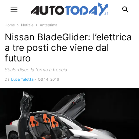
Home
Notizie
Anteprima
Nissan BladeGlider: l’elettrica
a tre posti che viene dal
futuro
Sbalordisce la forma a freccia
Da
Luca Talotta
-
Ott 14, 2016