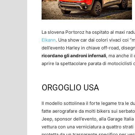
La slovena Portoroz ha ospitato al maxi ra
Elkann
. Una show car dai colori vivaci coi ”
dell’evento Harley in chiave off-road, dis
ricordano gli androni infernali
, ma anche il
aprire la spettacolare parata di motociclisti d
ORGOGLIO USA
Il modello sottolinea il forte legame tra le 
fatte aerografare da molti bikers sui serbato
Jeep, sponsor dell’evento, alla Garage Itali
vettura con una verniciatura a quattro strat
protetta da un trasparente specifico per ver