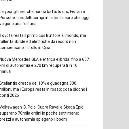
Le youngtimer che hanno battuto oro, Ferrari e
Porsche: i modelli comprati a 5mila euro che oggi
valgono una fortuna
Toyota resta il primo costruttore al mondo, ma
rallenta: ibride ed elettriche da record non
compensano il crollo in Cina
Nuova Mercedes GLA elettrica e ibrida: fino a 657
km di autonomia e 270 km recuperati in 10
minuti
Stellantis cresce del 13% e guadagna 300
milioni, ma l’Europa resta in rosso: cosa dicono i
conti 2026
Volkswagen ID. Polo, Cupra Raval e Škoda Epiq
superano 70mila ordini in poche settimane:
prezzi e autonomia spiegano il boom