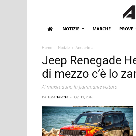
NOTIZIE
MARCHE
PROVE
Home
Notizie
Anteprima
Jeep Renegade Hel
di mezzo c’è lo z
Al maxiraduno la fiammante vettura
Da
Luca Talotta
-
Ago 11, 2016