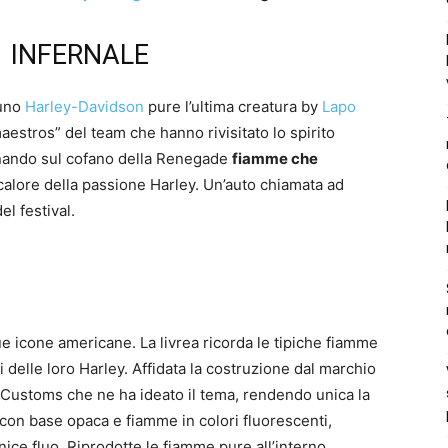
INFERNALE
duno
Harley-Davidson
pure l’ultima creatura by
Lapo
maestros” del team che hanno rivisitato lo spirito
egnando sul cofano della Renegade
fiamme che
 calore della passione Harley. Un’auto chiamata ad
el festival.
due icone americane. La livrea ricorda le tipiche fiamme
i delle loro Harley. Affidata la costruzione dal marchio
a Customs che ne ha ideato il tema, rendendo unica la
i con base opaca e fiamme in colori fluorescenti,
nice fluo. Riprodotte le fiamme pure all’interno