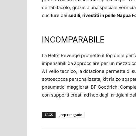
dell’abitacolo, grazie a una speciale vernicia
cuciture dei
sedili, rivestiti in pelle Nappa
INCOMPARABILE
La Hell’s Revenge promette il top delle perf
impensabili da approcciare per un mezzo com
A livello tecnico, la dotazione permette di su
sottoscocca personalizzata, kit rialzo sosp
pneumatici maggiorati BF Goodrich. Completa
con supporti creati ad hoc dagli artigiani de
TAGS
jeep renegade