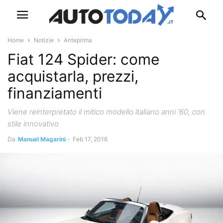
Home
Notizie
Anteprima
Fiat 124 Spider: come
acquistarla, prezzi,
finanziamenti
Viene reinterpretato il mitico modello italiano anni '60, con
stile innovativo
Da
Manuel Magarini
-
Feb 17, 2016