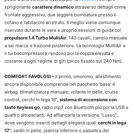
sprigionante
carattere dinamico
attraverso dettagli come
frontale aggressivo, due leggere bombature presso il
cofano e l’abitacolo arretrato. Il meglio viene comunque
riservato durante le vere e proprio sessioni di guida col
propulsore 1.4 Turbo MultiAir
, 140 cavalli, cambio manuale
a sei marce e trazione posteriore. La tecnologia MultiAir e
il turbocompressore rendono poi la coppia elevata e
costante a ogni regime di giri (picco fissato sui 240 Nm).
COMFORT FAVOLOSI –
Il primo, omonimo, allestimento
ancora disponibile comprende nel pacchetto ‘base’ 4
airbag, climatizzatore manuale, volante in pelle, cruise
control, cerchi in lega 16”,
sistema di accensione con
tasto Keyless go
, radio mp3 con Bluetooth più porta USB e
quattro altoparlanti. Ad affiancarla la versione “Lusso”,
dove vengono inseriti dettagli eleganti quali
cerchi in lega
17”
, sedili in pelle, plancia inferiore e palpebra del