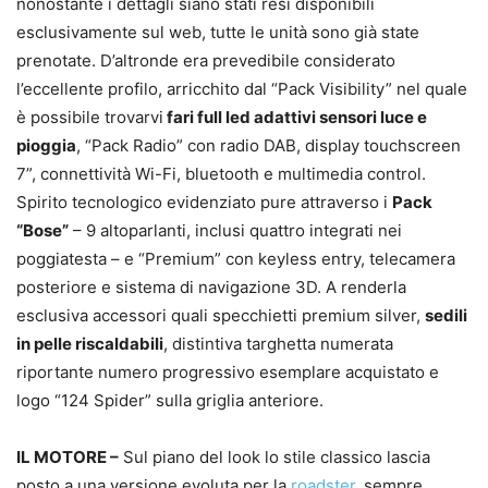
nonostante i dettagli siano stati resi disponibili
esclusivamente sul web, tutte le unità sono già state
prenotate. D’altronde era prevedibile considerato
l’eccellente profilo, arricchito dal “Pack Visibility” nel quale
è possibile trovarvi
fari full led adattivi sensori luce e
pioggia
, “Pack Radio” con radio DAB, display touchscreen
7”, connettività Wi-Fi, bluetooth e multimedia control.
Spirito tecnologico evidenziato pure attraverso i
Pack
“Bose”
– 9 altoparlanti, inclusi quattro integrati nei
poggiatesta – e “Premium” con keyless entry, telecamera
posteriore e sistema di navigazione 3D. A renderla
esclusiva accessori quali specchietti premium silver,
sedili
in pelle riscaldabili
, distintiva targhetta numerata
riportante numero progressivo esemplare acquistato e
logo “124 Spider” sulla griglia anteriore.
IL MOTORE –
Sul piano del look lo stile classico lascia
posto a una versione evoluta per la
roadster
, sempre