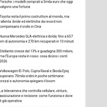
Porsche: i modelli comprati a 5mila euro che oggi
valgono una fortuna
Toyota resta il primo costruttore al mondo, ma
rallenta: ibride ed elettriche da record non
compensano il crollo in Cina
Nuova Mercedes GLA elettrica e ibrida: fino a 657
km di autonomia e 270 km recuperati in 10 minuti
Stellantis cresce del 13% e guadagna 300 milioni,
ma l’Europa resta in rosso: cosa dicono i conti
2026
Volkswagen ID. Polo, Cupra Raval e Škoda Epiq
superano 70mila ordini in poche settimane:
prezzi e autonomia spiegano il boom
La telecamera che controlla cellulare, cinture,
assicurazione e revisione: come funziona e dove
è già operativa