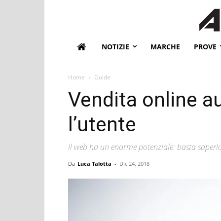
NOTIZIE
MARCHE
PROVE
Home
Guide
Vendita online au
l’utente
Il web ha un enorme potenziale: basta saperlo
Da
Luca Talotta
-
Dic 24, 2018