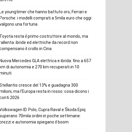
Le youngtimer che hanno battuto oro, Ferrari e
Porsche: i modelli comprati a 5mila euro che oggi
valgono una fortuna
Toyota resta il primo costruttore al mondo, ma
rallenta: ibride ed elettriche da record non
compensano il crollo in Cina
Nuova Mercedes GLA elettrica e ibrida: fino a 657
km di autonomia e 270 km recuperati in 10
minuti
Stellantis cresce del 13% e guadagna 300
milioni, ma l’Europa resta in rosso: cosa dicono i
conti 2026
Volkswagen ID. Polo, Cupra Raval e Škoda Epiq
superano 70mila ordini in poche settimane:
prezzi e autonomia spiegano il boom