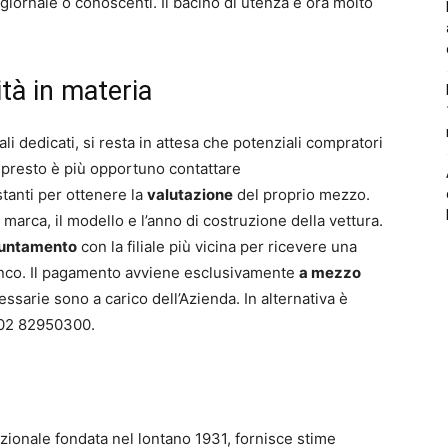
iornale o conoscenti. Il bacino di utenza è ora molto
ità in materia
li dedicati, si resta in attesa che potenziali compratori
 presto è più opportuno contattare
tanti per ottenere la
valutazione
del proprio mezzo.
a marca, il modello e l’anno di costruzione della vettura.
ppuntamento
con la filiale più vicina per ricevere una
ianco. Il pagamento avviene esclusivamente
a mezzo
essarie sono a carico dell’Azienda. In alternativa è
 02 82950300.
azionale fondata nel lontano 1931, fornisce stime