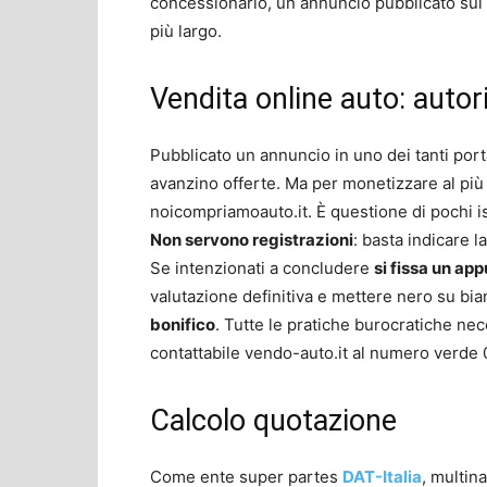
concessionario, un annuncio pubblicato sul g
più largo.
Vendita online auto: autor
Pubblicato un annuncio in uno dei tanti porta
avanzino offerte. Ma per monetizzare al più
noicompriamoauto.it. È questione di pochi is
Non servono registrazioni
: basta indicare l
Se intenzionati a concludere
si fissa un a
valutazione definitiva e mettere nero su b
bonifico
. Tutte le pratiche burocratiche nec
contattabile vendo-auto.it al numero verde
Calcolo quotazione
Come ente super partes
DAT-Italia
, multin