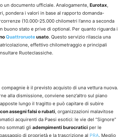
do un documento ufficiale. Analogamente,
Eurotax
,
ri, pondera i valori in base al rapporto domanda-
percorrenze (10.000-25.000 chilometri l’anno a seconda
 in buono stato e prive di optional. Per quanto riguarda i
ino
Quattroruote
usato
. Questo servizio rilascia una
ricolazione, effettivo chilometraggio e principali
onsultare Ruoteclassiche.
e compagnie è il previsto acquisto di una vettura nuova.
ne alla dismissione, conviene senz’altro sul piano
apposte lungo il tragitto e può capitare di subire
on assegni falsi o rubati
, organizzazioni malavitose
matici acquirenti da Paesi esotici: le vie del “Signore”
nno sommati gli
adempimenti burocratici
per le
passaggio di proprietà e la trascrizione al
PRA
. Meglio