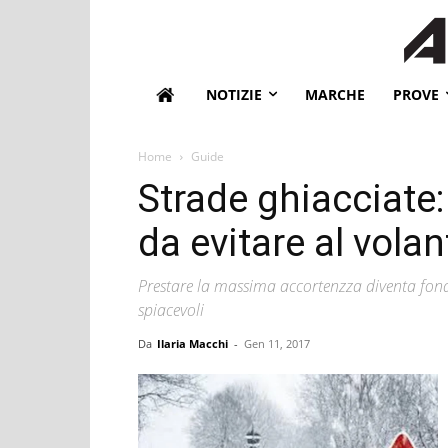
NOTIZIE
MARCHE
PROVE
Home
Guide
Strade ghiacciate: 
da evitare al volan
Prestare la massima accortenzza diventa fond
spiacevoli
Da
Ilaria Macchi
-
Gen 11, 2017