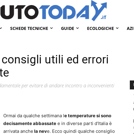
SCHEDE TECNICHE
GUIDE
ECOLOGICHE
AZ
consigli utili ed errori
te
amentale per evitare di andare incontro a inconvenienti
Ormai da qualche settimana l
e temperature si sono
decisamente abbassate
e in diverse parti d’Italia è
arrivata anche
la nev
e. Ecco quindi qualche consiglio