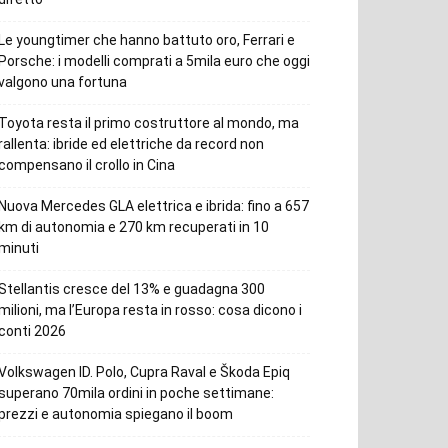
Le youngtimer che hanno battuto oro, Ferrari e
Porsche: i modelli comprati a 5mila euro che oggi
valgono una fortuna
Toyota resta il primo costruttore al mondo, ma
rallenta: ibride ed elettriche da record non
compensano il crollo in Cina
Nuova Mercedes GLA elettrica e ibrida: fino a 657
km di autonomia e 270 km recuperati in 10
minuti
Stellantis cresce del 13% e guadagna 300
milioni, ma l’Europa resta in rosso: cosa dicono i
conti 2026
Volkswagen ID. Polo, Cupra Raval e Škoda Epiq
superano 70mila ordini in poche settimane:
prezzi e autonomia spiegano il boom