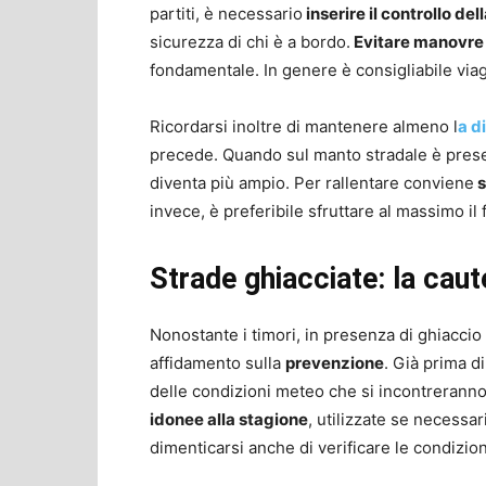
partiti, è necessario
inserire il controllo del
sicurezza di chi è a bordo.
Evitare manovre
fondamentale. In genere è consigliabile viag
Ricordarsi inoltre di mantenere almeno l
a d
precede. Quando sul manto stradale è presente
diventa più ampio. Per rallentare conviene
s
invece, è preferibile sfruttare al massimo il
Strade ghiacciate: la cau
Nonostante i timori, in presenza di ghiacci
affidamento sulla
prevenzione
. Già prima d
delle condizioni meteo che si incontreranno d
idonee alla stagione
, utilizzate se necessar
dimenticarsi anche di verificare le condizioni d