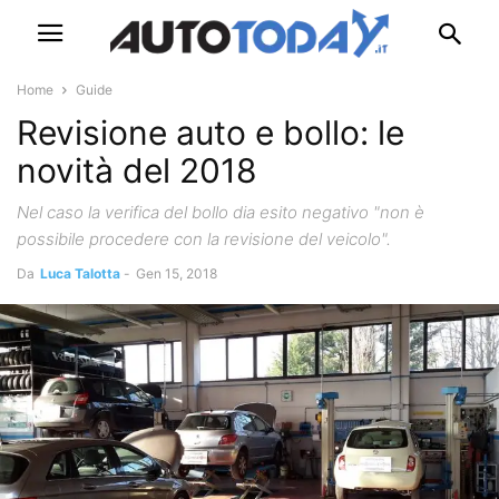
Home
Guide
Revisione auto e bollo: le
novità del 2018
Nel caso la verifica del bollo dia esito negativo "non è
possibile procedere con la revisione del veicolo".
Da
Luca Talotta
-
Gen 15, 2018