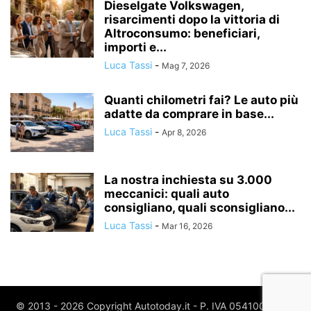
Dieselgate Volkswagen,
risarcimenti dopo la vittoria di
Altroconsumo: beneficiari,
importi e...
Luca Tassi
-
Mag 7, 2026
Quanti chilometri fai? Le auto più
adatte da comprare in base...
Luca Tassi
-
Apr 8, 2026
La nostra inchiesta su 3.000
meccanici: quali auto
consigliano, quali sconsigliano...
Luca Tassi
-
Mar 16, 2026
© 2013 - 2026 Copyright Autotoday.it - P. IVA 05410020969