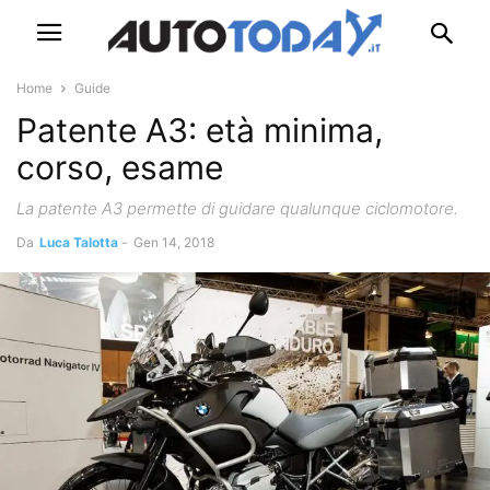
Home
Guide
Patente A3: età minima,
corso, esame
La patente A3 permette di guidare qualunque ciclomotore.
Da
Luca Talotta
-
Gen 14, 2018