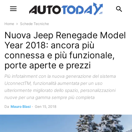
Home
Schede Tecniche
Nuova Jeep Renegade Model
Year 2018: ancora più
connessa e più funzionale,
porte aperte e prezzi
Più infotainment con la nuova generazione del sistema
UconnectTM, funzionalità aumentata per un uso
ulteriormente migliorato dello spazio, personalizzazioni
nuove per una gamma sempre più completa
Da
Mauro Blasi
-
Gen 15, 2018