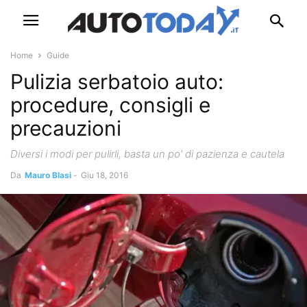
Home
Guide
Pulizia serbatoio auto:
procedure, consigli e
precauzioni
Diversi i modi per pulirli, basta un po' di pazienza e cautela
Da
Mauro Blasi
-
Giu 18, 2016