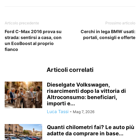
Articolo precedente
Prossimo articolo
Ford C-Max 2016 prova su
Cerchi in lega BMW usati:
strada: sentirsi a casa, con
portali, consigli e offerte
un EcoBoost al proprio
fianco
Articoli correlati
Dieselgate Volkswagen,
risarcimenti dopo la vittoria di
Altroconsumo: beneficiari,
importi e...
Luca Tassi
-
Mag 7, 2026
Quanti chilometri fai? Le auto più
adatte da comprare in base...