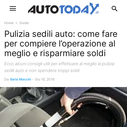
Home
Guide
Pulizia sedili auto: come fare
per compiere l’operazione al
meglio e risparmiare soldi
Ecco alcuni consigli utili per effettuare al meglio la pulizia
sedili auto e non spendere troppi soldi
Da
Ilaria Macchi
-
Giu 16, 2016