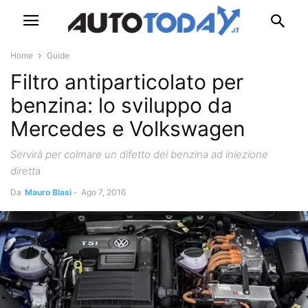
Home
Guide
Filtro antiparticolato per
benzina: lo sviluppo da
Mercedes e Volkswagen
Servirà per colmare un difetto dei benzina ad iniezione
diretta
Da
Mauro Blasi
-
Ago 7, 2016