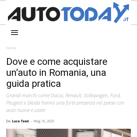
Home
Dove e come acquistare
un’auto in Romania, una
guida pratica
Grandi marchi come Dacia, Renault, Volkswagen, Ford,
Peugeot e Skoda hanno una forte presenza nel paese con
auto nuove e usate
Da
Luca Tassi
-
Mag 16, 2025