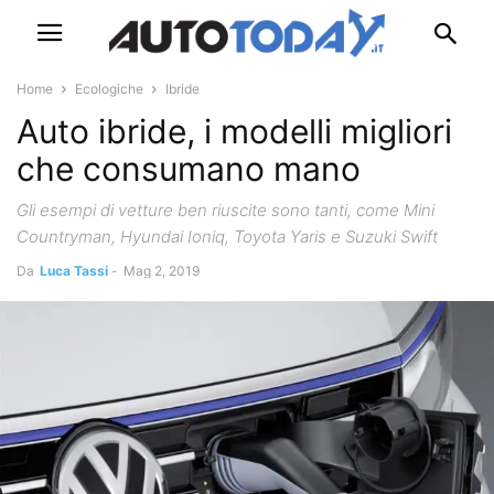
Home
Ecologiche
Ibride
Auto ibride, i modelli migliori
che consumano mano
Gli esempi di vetture ben riuscite sono tanti, come Mini
Countryman, Hyundai Ioniq, Toyota Yaris e Suzuki Swift
Da
Luca Tassi
-
Mag 2, 2019