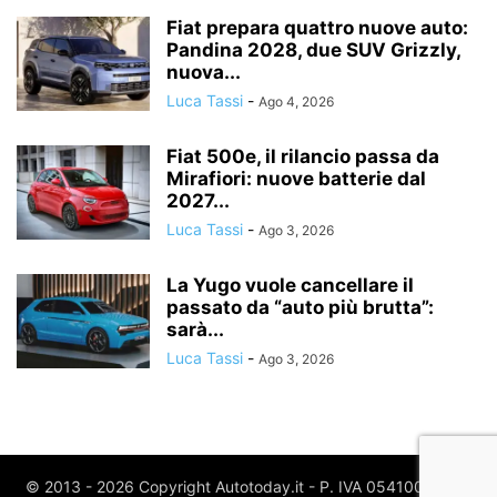
Fiat prepara quattro nuove auto:
Pandina 2028, due SUV Grizzly,
nuova...
Luca Tassi
-
Ago 4, 2026
Fiat 500e, il rilancio passa da
Mirafiori: nuove batterie dal
2027...
Luca Tassi
-
Ago 3, 2026
La Yugo vuole cancellare il
passato da “auto più brutta”:
sarà...
Luca Tassi
-
Ago 3, 2026
© 2013 - 2026 Copyright Autotoday.it - P. IVA 05410020969