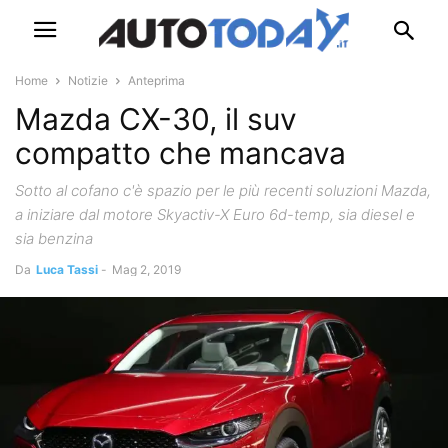
Home
Notizie
Anteprima
Mazda CX-30, il suv
compatto che mancava
Sotto al cofano c'è spazio per le più recenti soluzioni Mazda,
a iniziare dal motore Skyactiv-X Euro 6d-temp, sia diesel e
sia benzina
Da
Luca Tassi
-
Mag 2, 2019