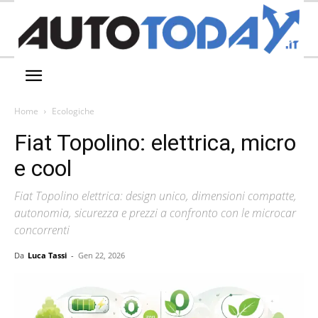
Home
Ecologiche
Fiat Topolino: elettrica, micro
e cool
Fiat Topolino elettrica: design unico, dimensioni compatte,
autonomia, sicurezza e prezzi a confronto con le microcar
concorrenti
Da
Luca Tassi
-
Gen 22, 2026