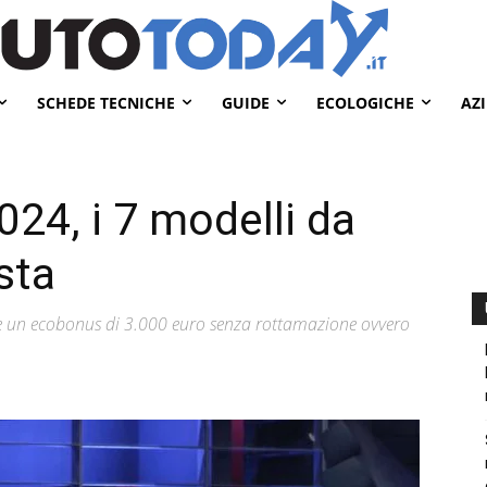
SCHEDE TECNICHE
GUIDE
ECOLOGICHE
AZ
024, i 7 modelli da
sta
eve un ecobonus di 3.000 euro senza rottamazione ovvero