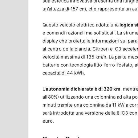
sua estetica innovativa presenta una lunghe
un’altezza di 157 cm, che rappresenta un au
Questo veicolo elettrico adotta una
logica s
e comandi razionali ma sofisticati. La strum
display che proietta le informazioni sul para
al centro della plancia. Citroen e-C3 accel
velocità massima di 135 km/h. La parte mec
batterie con tecnologia litio-ferro-fosfato,
capacità di 44 kWh.
L’
autonomia dichiarata è di 320 km
, mentre
all’80%) utilizzando una colonnina ad alta p
minuti tramite una colonnina da 11 kW a cor
sarà introdotta una versione della ë-C3 con
euro.