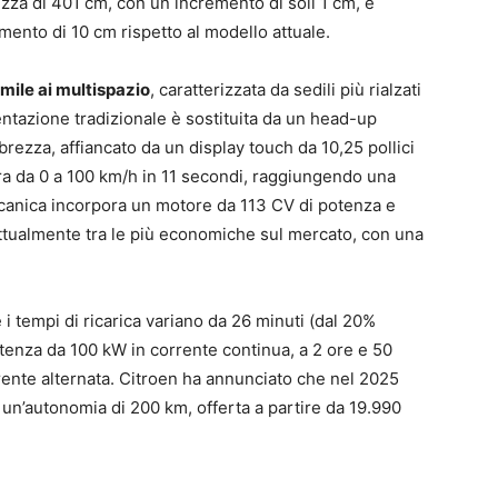
zza di 401 cm, con un incremento di soli 1 cm, e
mento di 10 cm rispetto al modello attuale.
imile ai multispazio
, caratterizzata da sedili più rialzati
entazione tradizionale è sostituita da un head-up
brezza, affiancato da un display touch da 10,25 pollici
era da 0 a 100 km/h in 11 secondi, raggiungendo una
canica incorpora un motore da 113 CV di potenza e
 attualmente tra le più economiche sul mercato, con una
 i tempi di ricarica variano da 26 minuti (dal 20%
otenza da 100 kW in corrente continua, a 2 ore e 50
rente alternata. Citroen ha annunciato che nel 2025
 un’autonomia di 200 km, offerta a partire da 19.990