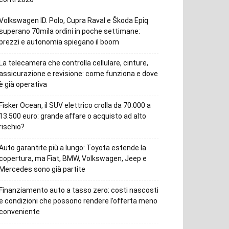
Volkswagen ID. Polo, Cupra Raval e Škoda Epiq
superano 70mila ordini in poche settimane:
prezzi e autonomia spiegano il boom
La telecamera che controlla cellulare, cinture,
assicurazione e revisione: come funziona e dove
è già operativa
Fisker Ocean, il SUV elettrico crolla da 70.000 a
13.500 euro: grande affare o acquisto ad alto
rischio?
Auto garantite più a lungo: Toyota estende la
copertura, ma Fiat, BMW, Volkswagen, Jeep e
Mercedes sono già partite
Finanziamento auto a tasso zero: costi nascosti
e condizioni che possono rendere l’offerta meno
conveniente