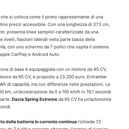
o
che si colloca come il primo rappresentante di una
istino prezzi accessibile. Con una lunghezza di 373 cm,
cm, presenta linee semplici caratterizzate da una
livelli, fascioni laterali nella parte bassa della
lità, con uno schermo da 7 pollici che ospita il sistema
 Apple CarPlay e Android Auto.
rsione di base è equipaggiata con un motore da 45 CV,
ulsore da 65 CV, è proposto a 23.200 euro. Entrambe
Wh di capacità, ma con differenze nelle prestazioni. La
0 km, un’accelerazione da 0 a 100 km/h in 19,1 secondi
parte,
Dacia Spring Extreme
da 65 CV ha un’autonomia
condi.
ta della batteria in corrente continua
richiede 72