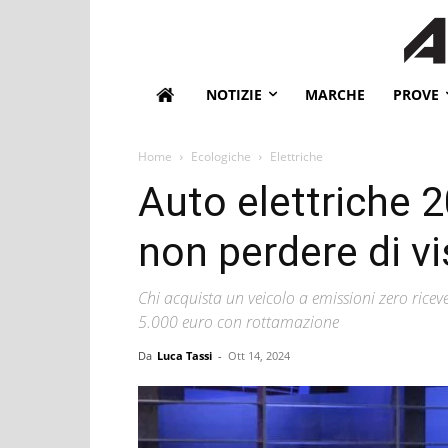
NOTIZIE
MARCHE
PROVE
Home
Ecologiche
Elettriche
Auto elettriche 2
non perdere di vi
Chi acquista un veicolo a emissioni zero ric
5.000 euro con rottamazione
Da
Luca Tassi
-
Ott 14, 2024