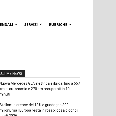
IENDALI
SERVIZI
RUBRICHE
ULTIME NEWS
Nuova Mercedes GLA elettrica e ibrida: fino a 657
km di autonomia e 270 km recuperati in 10
minuti
Stellantis cresce del 13% e guadagna 300
milioni, ma l’Europa resta in rosso: cosa dicono i
conti 2026