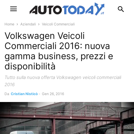
Home
Aziendali
Veicoli Commerciali
Volkswagen Veicoli
Commerciali 2016: nuova
gamma business, prezzi e
disponibilità
Tutto sulla nuova offerta Volkswagen veicoli commerciali
2016
Da
Cristian Nisticò
-
Gen 26, 2016