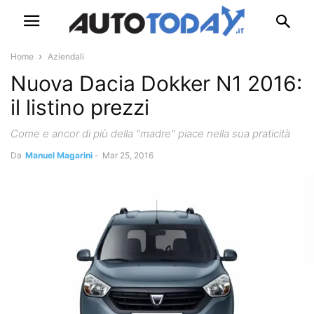
Home
Aziendali
Nuova Dacia Dokker N1 2016:
il listino prezzi
Come e ancor di più della "madre" piace nella sua praticità
Da
Manuel Magarini
-
Mar 25, 2016