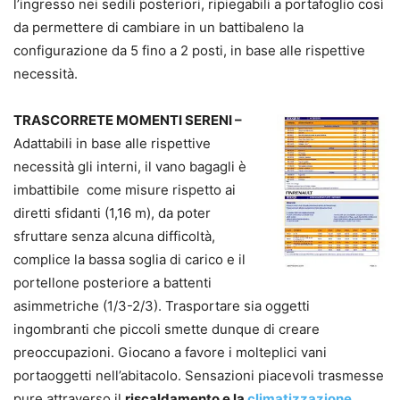
l’ingresso nei sedili posteriori, ripiegabili a portafoglio così
da permettere di cambiare in un battibaleno la
configurazione da 5 fino a 2 posti, in base alle rispettive
necessità.
TRASCORRETE MOMENTI SERENI –
Adattabili in base alle rispettive
necessità gli interni, il vano bagagli è
imbattibile come misure rispetto ai
diretti sfidanti (1,16 m), da poter
sfruttare senza alcuna difficoltà,
complice la bassa soglia di carico e il
portellone posteriore a battenti
asimmetriche (1/3-2/3). Trasportare sia oggetti
ingombranti che piccoli smette dunque di creare
preoccupazioni. Giocano a favore i molteplici vani
portaoggetti nell’abitacolo. Sensazioni piacevoli trasmesse
pure attraverso il
riscaldamento e la
climatizzazione
,