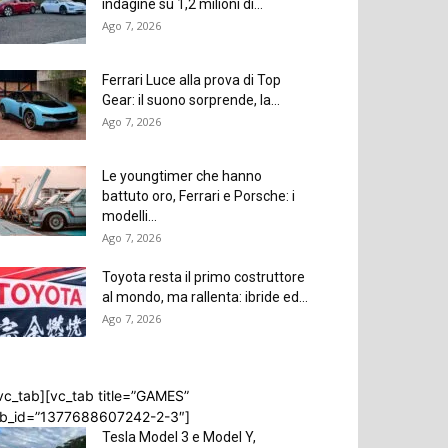
indagine su 1,2 milioni di...
Ago 7, 2026
Ferrari Luce alla prova di Top
Gear: il suono sorprende, la...
Ago 7, 2026
Le youngtimer che hanno
battuto oro, Ferrari e Porsche: i
modelli...
Ago 7, 2026
PRIMA
dwind X7: in arrivo la versione cinese d
Toyota resta il primo costruttore
al mondo, ma rallenta: ibride ed...
er Evoque
Ago 7, 2026
Montrone
-
Set 5, 2014
vc_tab][vc_tab title=”GAMES”
ab_id=”1377688607242-2-3″]
Tesla Model 3 e Model Y,