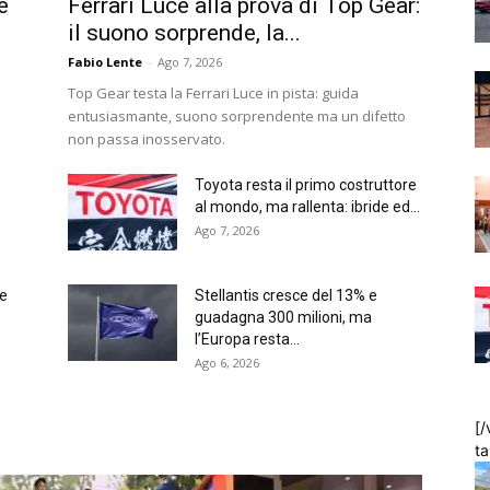
e
Ferrari Luce alla prova di Top Gear:
il suono sorprende, la...
Fabio Lente
-
Ago 7, 2026
Top Gear testa la Ferrari Luce in pista: guida
entusiasmante, suono sorprendente ma un difetto
non passa inosservato.
Toyota resta il primo costruttore
al mondo, ma rallenta: ibride ed...
Ago 7, 2026
 e
Stellantis cresce del 13% e
guadagna 300 milioni, ma
l’Europa resta...
Ago 6, 2026
[/
t