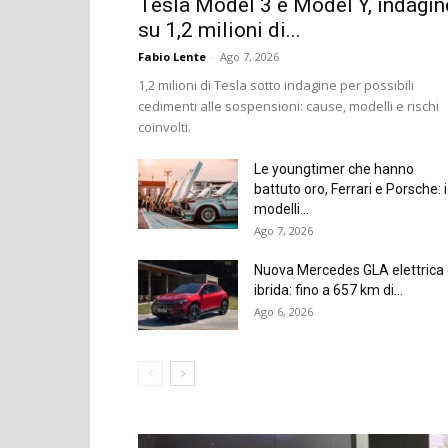
Tesla Model 3 e Model Y, indagin
su 1,2 milioni di...
Fabio Lente
-
Ago 7, 2026
1,2 milioni di Tesla sotto indagine per possibili
cedimenti alle sospensioni: cause, modelli e rischi
coinvolti.
Le youngtimer che hanno
battuto oro, Ferrari e Porsche: i
modelli...
Ago 7, 2026
Nuova Mercedes GLA elettrica
ibrida: fino a 657 km di...
Ago 6, 2026