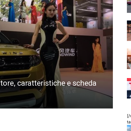
ANTE
ore, caratteristiche e scheda
Lan
Rov
Dario 
[/
t