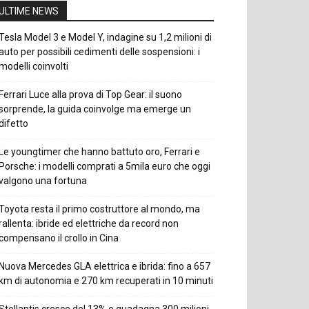
ULTIME NEWS
Tesla Model 3 e Model Y, indagine su 1,2 milioni di
auto per possibili cedimenti delle sospensioni: i
modelli coinvolti
Ferrari Luce alla prova di Top Gear: il suono
sorprende, la guida coinvolge ma emerge un
difetto
Le youngtimer che hanno battuto oro, Ferrari e
Porsche: i modelli comprati a 5mila euro che oggi
valgono una fortuna
Toyota resta il primo costruttore al mondo, ma
rallenta: ibride ed elettriche da record non
compensano il crollo in Cina
Nuova Mercedes GLA elettrica e ibrida: fino a 657
km di autonomia e 270 km recuperati in 10 minuti
Stellantis cresce del 13% e guadagna 300 milioni,