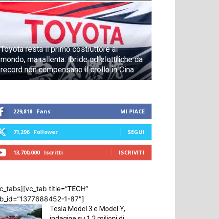
Toyota resta il primo costruttore al
mondo, ma rallenta: ibride ed elettriche da
record non compensano il crollo in Cina
229,818
Fans
MI PIACE
71,296
Follower
SEGUI
13,700,000
Iscritti
ISCRIVITI
c_tabs][vc_tab title=”TECH”
ab_id=”1377688452-1-87″]
Tesla Model 3 e Model Y,
indagine su 1,2 milioni di...