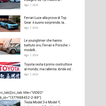
Ago 7, 2026
Ferrari Luce alla prova di Top
Gear: il suono sorprende, la...
Ago 7, 2026
Le youngtimer che hanno
battuto oro, Ferrari e Porsche: i
modelli...
Ago 7, 2026
Toyota resta il primo costruttore
al mondo, ma rallenta: ibride ed...
Ago 7, 2026
vc_tab][vc_tab title=”VIDEO”
ab_id=”1377688452-2-89″]
Tesla Model 3 e Model Y,