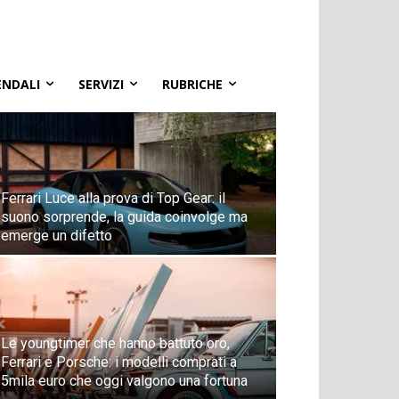
ENDALI
SERVIZI
RUBRICHE
Ferrari Luce alla prova di Top Gear: il
suono sorprende, la guida coinvolge ma
emerge un difetto
Le youngtimer che hanno battuto oro,
Ferrari e Porsche: i modelli comprati a
5mila euro che oggi valgono una fortuna