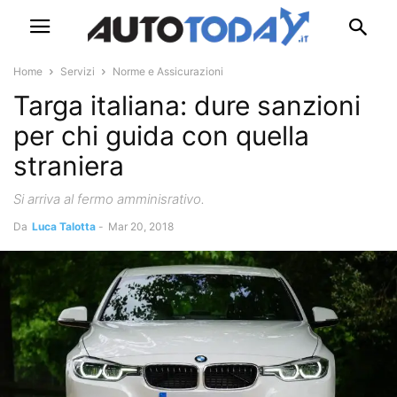
Home
Servizi
Norme e Assicurazioni
Targa italiana: dure sanzioni
per chi guida con quella
straniera
Si arriva al fermo amminisrativo.
Da
Luca Talotta
-
Mar 20, 2018