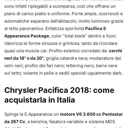
sono infatti ripiegabili a scomparsa, così che offrano un
piano di carico piatto e uniforme. Porte ampie, scorrevoli e
automatiche separano dall’abitacolo, molto luminoso grazie
al tetto panoramico. Enfatizza sportività
Pacifica S
Appearance Package
, color “total black” dentro e fuori.
Valorizza le forme sinuose e grintosa, tanto da ricordare
quasi una muscle car. Profilo estetico corredato da:
cerchi
neri da 18” o da 20”
; griglia calandra nera; modanature dei
vetri neri; profilo dei fari nero; lettering nero; barre nere
sul tetto; volante in pelle e sedili speciali ugualmente dark.
Chrysler Pacifica 2018: come
acquistarla in Italia
Spinge la S Appearance un
motore V6 3.600 cc Pentastar
da 287 Cv
, a benzina, fasatura variabile e sistema MDS