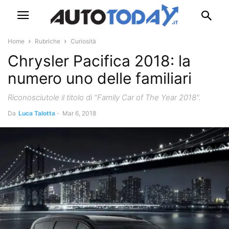
Home
Rubriche
Curiosità
Chrysler Pacifica 2018: la
numero uno delle familiari
Riconosciutole il titolo di "Family Car of The Year 2018".
Da
Luca Talotta
-
Mar 6, 2018