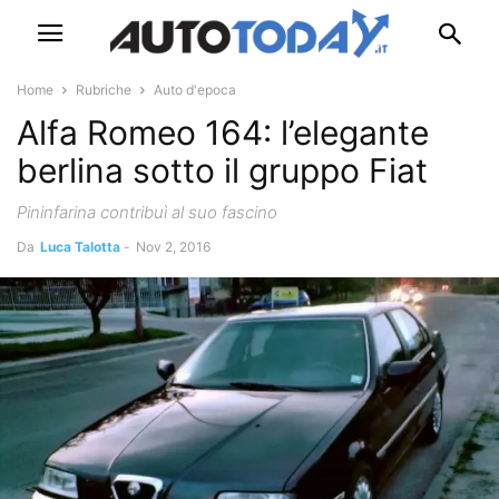
Home
Rubriche
Auto d'epoca
Alfa Romeo 164: l’elegante
berlina sotto il gruppo Fiat
Pininfarina contribuì al suo fascino
Da
Luca Talotta
-
Nov 2, 2016