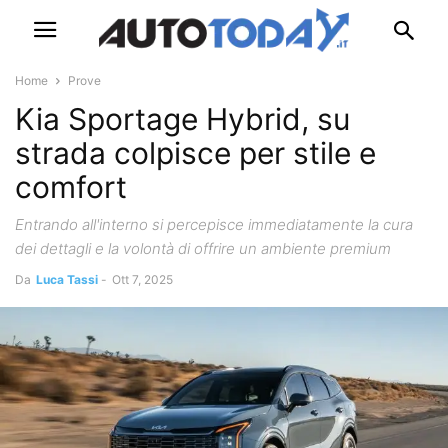
Home
Prove
Kia Sportage Hybrid, su
strada colpisce per stile e
comfort
Entrando all'interno si percepisce immediatamente la cura
dei dettagli e la volontà di offrire un ambiente premium
Da
Luca Tassi
-
Ott 7, 2025