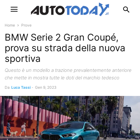
Home
Prove
BMW Serie 2 Gran Coupé,
prova su strada della nuova
sportiva
Questo è un modello a trazione prevalentemente anteriore
che mette in mostra tutte le doti del marchio tedesco
Da
Luca Tassi
-
Gen 9, 2023