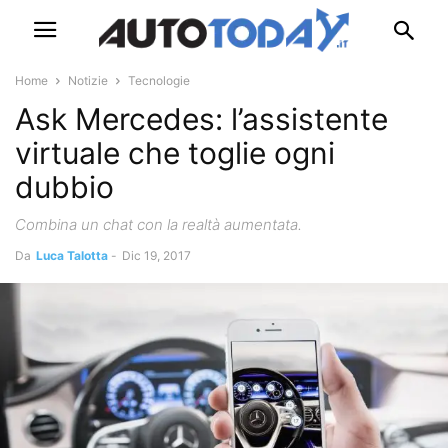
Home
Notizie
Tecnologie
Ask Mercedes: l’assistente
virtuale che toglie ogni
dubbio
Combina un chat con la realtà aumentata.
Da
Luca Talotta
-
Dic 19, 2017