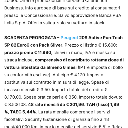
20,50). Offerte promozionali riservate a Clienti non
Business. Info europee di base sul credito ai consumatori
presso le Concessionarie. Salvo approvazione Banca PSA
Italia S.p.A. Offerta valida solo su vetture in stock.
SCADENZA PROROGATA –
Peugeot
208 Active PureTech
5P 82 Euro6 con Pack Silver
. Prezzo di listino € 15.600;
prezzo promo € 11.990
, chiavi in mano, IVA e messa su
strada incluse,
comprensivo di contributo rottamazione di
vettura intestata da almeno 6 mesi
(IPT e imposta di bollo
su conformità escluse). Anticipo € 4.170. Imposta
sostitutiva sul contratto in misura di legge. Spese di
incasso mensili € 3,50. Importo totale del credito €
8.170,00. Spese pratica pari a € 350. Importo totale dovuto
€ 8.506,08.
48 rate mensili da € 201,96
.
TAN (fisso) 1,99
%, TAEG 5,44%
. La rata mensile comprende i servizi
facoltativi Security (Estensione di garanzia fino a 48
mesi/40.000 Km, importo mensile del servizio € 5) e Relax