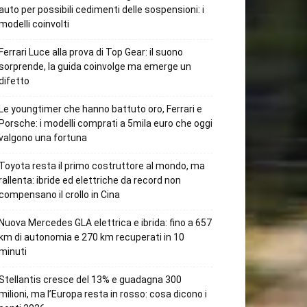
auto per possibili cedimenti delle sospensioni: i
modelli coinvolti
Ferrari Luce alla prova di Top Gear: il suono
sorprende, la guida coinvolge ma emerge un
difetto
Le youngtimer che hanno battuto oro, Ferrari e
Porsche: i modelli comprati a 5mila euro che oggi
valgono una fortuna
Toyota resta il primo costruttore al mondo, ma
rallenta: ibride ed elettriche da record non
compensano il crollo in Cina
Nuova Mercedes GLA elettrica e ibrida: fino a 657
km di autonomia e 270 km recuperati in 10
minuti
Stellantis cresce del 13% e guadagna 300
milioni, ma l’Europa resta in rosso: cosa dicono i