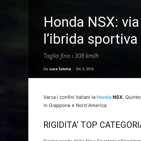
Honda NSX: via a
l’ibrida sportiva
Taglia fino i 308 km/h
Da
Luca Talotta
-
Dic 5, 2016
Varca i confini italiani la
Honda
NSX
. Quinte
in Giappone e Nord America.
RIGIDITA’ TOP CATEGORI