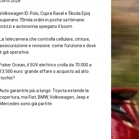
conti 2026
Volkswagen ID. Polo, Cupra Raval e Škoda Epiq
superano 70mila ordini in poche settimane:
prezzi e autonomia spiegano il boom
La telecamera che controlla cellulare, cinture,
assicurazione e revisione: come funziona e dove
è già operativa
Fisker Ocean, il SUV elettrico crolla da 70.000 a
13.500 euro: grande affare o acquisto ad alto
rischio?
Auto garantite più a lungo: Toyota estende la
copertura, ma Fiat, BMW, Volkswagen, Jeep e
Mercedes sono già partite