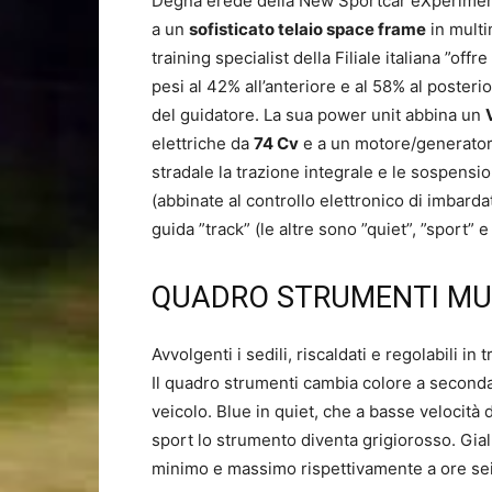
Degna erede della New Sportcar eXperiment
a un
sofisticato telaio space frame
in multi
training specialist della Filiale italiana ”offr
pesi al 42% all’anteriore e al 58% al posterio
del guidatore. La sua power unit abbina un
elettriche da
74 Cv
e a un motore/generato
stradale la trazione integrale e le sospen
(abbinate al controllo elettronico di imbard
guida ”track” (le altre sono ”quiet”, ”sport” e
QUADRO STRUMENTI MU
Avvolgenti i sedili, riscaldati e regolabili in 
Il quadro strumenti cambia colore a seconda 
veicolo. Blue in quiet, che a basse velocità
sport lo strumento diventa grigiorosso. Giall
minimo e massimo rispettivamente a ore sei 