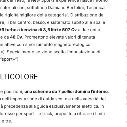
al del 1990, la New Sports eXperience nasce intorno
materiali che, sottolinea Damiano Bertolini, Technical
e la rigidità migliore della categoria”. Distribuzione dei
re, il baricentro, basso, è sistemato subito alle spalle
V6 turbo a benzina di 3,5 litri e 507 Cv
a due unità
re da
48 Cv
. Promettono elevate valori di tenuta
sioni attive con smorzamento magnetoreologico
ata). Specialmente se viene scelta l’impostazione di
 ”sport+”).
LTICOLORE
tre posizioni,
uno schermo da 7 pollici domina l’interno
.
dell’impostazione di guida scelta e della velocità del
 dà precedenza alla guida esclusivamente elettrica. In
orosso per sport+ e track, preposto a ritarare i limiti
e tre.