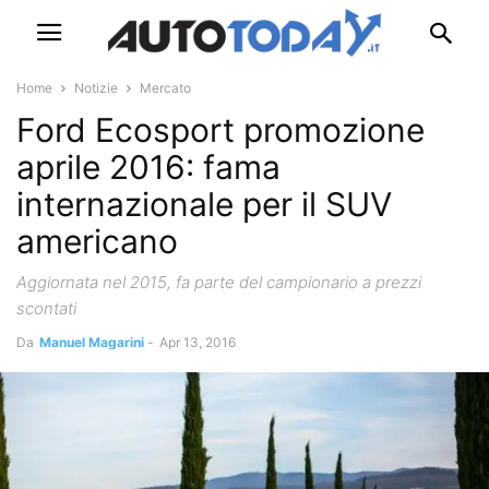
Home
Notizie
Mercato
Ford Ecosport promozione
aprile 2016: fama
internazionale per il SUV
americano
Aggiornata nel 2015, fa parte del campionario a prezzi
scontati
Da
Manuel Magarini
-
Apr 13, 2016