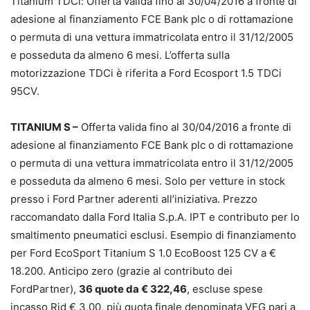
Titanium TDCi: Offerta valida fino al 30/04/2016 a fronte di
adesione al finanziamento FCE Bank plc o di rottamazione
o permuta di una vettura immatricolata entro il 31/12/2005
e posseduta da almeno 6 mesi. L’offerta sulla
motorizzazione TDCi è riferita a Ford Ecosport 1.5 TDCi
95CV.
TITANIUM S –
Offerta valida fino al 30/04/2016 a fronte di
adesione al finanziamento FCE Bank plc o di rottamazione
o permuta di una vettura immatricolata entro il 31/12/2005
e posseduta da almeno 6 mesi. Solo per vetture in stock
presso i Ford Partner aderenti all’iniziativa. Prezzo
raccomandato dalla Ford Italia S.p.A. IPT e contributo per lo
smaltimento pneumatici esclusi. Esempio di finanziamento
per Ford EcoSport Titanium S 1.0 EcoBoost 125 CV a €
18.200. Anticipo zero (grazie al contributo dei
FordPartner),
36 quote da € 322,46
, escluse spese
incasso Rid € 3,00, più quota finale denominata VFG pari a