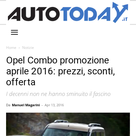
Home
Notizie
Opel Combo promozione
aprile 2016: prezzi, sconti,
offerta
I decenni non ne hanno sminuito il fascino
Da
Manuel Magarini
-
Apr 13, 2016