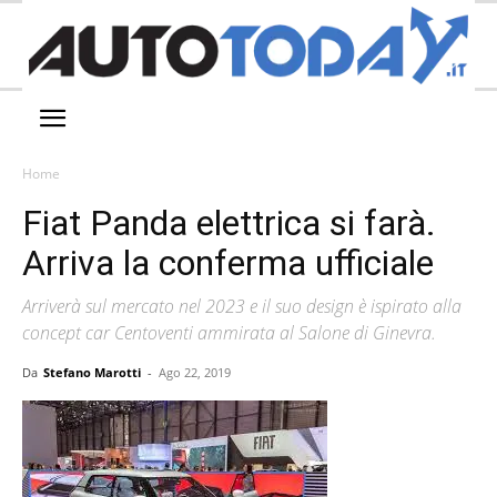
Home
Fiat Panda elettrica si farà.
Arriva la conferma ufficiale
Arriverà sul mercato nel 2023 e il suo design è ispirato alla
concept car Centoventi ammirata al Salone di Ginevra.
Da
Stefano Marotti
-
Ago 22, 2019