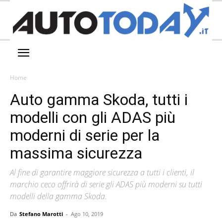
Home
Auto gamma Skoda, tutti i
modelli con gli ADAS più
moderni di serie per la
massima sicurezza
Al fine di garantire maggiore sicurezza a tutti i clienti, il
marchio ceco offrirà di serie gli ADAS più moderni su tutti
modelli della gamma Skoda.
Da
Stefano Marotti
-
Ago 10, 2019