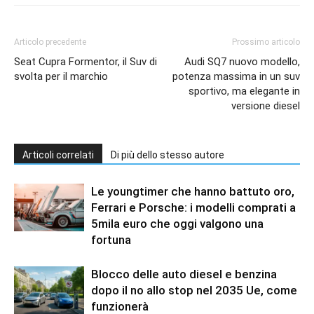
Articolo precedente
Prossimo articolo
Seat Cupra Formentor, il Suv di
Audi SQ7 nuovo modello,
svolta per il marchio
potenza massima in un suv
sportivo, ma elegante in
versione diesel
Articoli correlati
Di più dello stesso autore
Le youngtimer che hanno battuto oro,
Ferrari e Porsche: i modelli comprati a
5mila euro che oggi valgono una
fortuna
Blocco delle auto diesel e benzina
dopo il no allo stop nel 2035 Ue, come
funzionerà