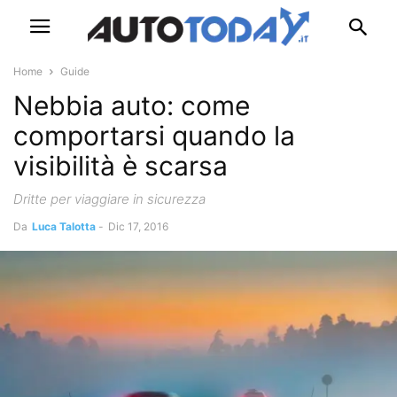
Home
Guide
Nebbia auto: come
comportarsi quando la
visibilità è scarsa
Dritte per viaggiare in sicurezza
Da
Luca Talotta
-
Dic 17, 2016