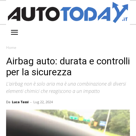
Home
Airbag auto: durata e controlli
per la sicurezza
L'airbag non è solo aria ma è una combinazione di diversi
elementi chimici che reagiscono a un impatto
Da
Luca Tassi
-
Lug 22, 2024