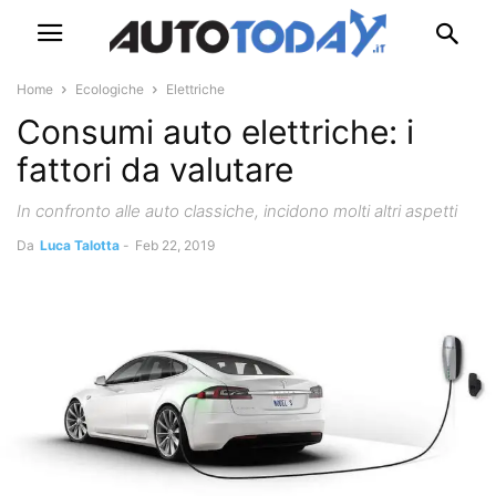
Home
Ecologiche
Elettriche
Consumi auto elettriche: i
fattori da valutare
In confronto alle auto classiche, incidono molti altri aspetti
Da
Luca Talotta
-
Feb 22, 2019