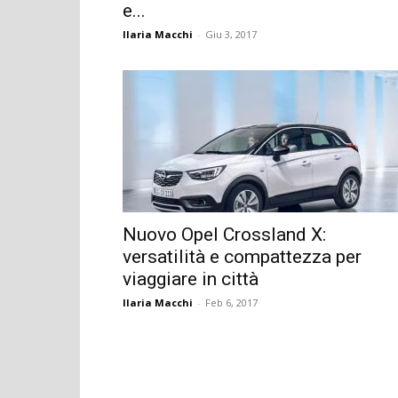
e...
Ilaria Macchi
-
Giu 3, 2017
Nuovo Opel Crossland X:
versatilità e compattezza per
viaggiare in città
Ilaria Macchi
-
Feb 6, 2017