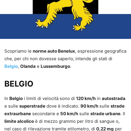
Scopriamo le
norme auto Benelux
, espressione geografica
che, per chi non dovesse saperlo, intende gli stati di
Belgio
,
Olanda
e
Lussemburgo
.
BELGIO
In
Belgio
i limiti di velocità sono di
120 km/h
in
autostrada
e sulle
superstrade
dove è indicato.
90 km/h
sulle
strade
extraurbane
secondarie e
50 km/h
sulle
strade urbane
. Il
limite alcolico
è di mezzo grammo per litro di sangue o,
nel caso di rilevazione tramite etilometro, di
0,22 mg
per