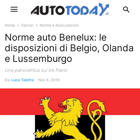
Home
Servizi
Norme e Assicurazioni
Norme auto Benelux: le
disposizioni di Belgio, Olanda
e Lussemburgo
Una panoramica sui tre Paesi
Da
Luca Talotta
-
Nov 4, 2016