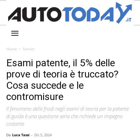
Home
Servizi
Esami patente, il 5% delle
prove di teoria è truccato?
Cosa succede e le
contromisure
Il fenomeno delle frodi negli esami di teoria per la patente
di guida è una questione seria che richiede un impegno
costante
Da
Luca Tassi
-
Dic 5, 2024