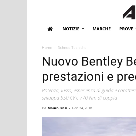
NOTIZIE
MARCHE
PROVE
Home
Schede Tecniche
Nuovo Bentley B
prestazioni e pre
Potenza, lusso, esperienza di guida e caratter
sviluppa 550 CV e 770 Nm di coppia
Da
Mauro Blasi
-
Gen 24, 2018