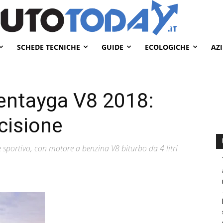
SCHEDE TECNICHE
GUIDE
ECOLOGICHE
AZ
entayga V8 2018:
cisione
e sportivo, con motore a benzina V8 biturbo da 4 litri