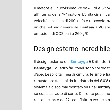
Il motore è il nuovissimo V8 da 4 litri e 32 
all’interno della “V” motore. L’unità dinami
velocità massima di 290 km/h e un’acceleraz
uniche nel suo genere del
Bentayga V8
son
emissioni di CO2 pari a 260 g/Km.
Design esterno incredibile
Il design esterno del
Bentayga
V8
riflette l
Bentayga
. I quattro fari tondi sono corredat
d’ape. L’esplicita linea di cintura, le ampie fi
robuste prestazioni da fuoristrada del
SUV d
sistema a disco mai montato su una
Bentle
su qualsiasi auto di serie. Di fronte possono
razze inclinate da 22’’ con finitura verniciata