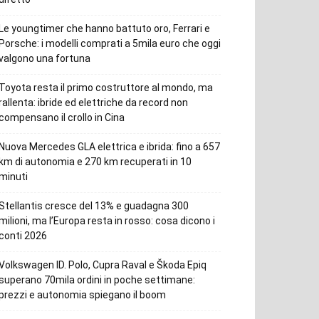
Le youngtimer che hanno battuto oro, Ferrari e
Porsche: i modelli comprati a 5mila euro che oggi
valgono una fortuna
Toyota resta il primo costruttore al mondo, ma
rallenta: ibride ed elettriche da record non
compensano il crollo in Cina
Nuova Mercedes GLA elettrica e ibrida: fino a 657
km di autonomia e 270 km recuperati in 10
minuti
Stellantis cresce del 13% e guadagna 300
milioni, ma l’Europa resta in rosso: cosa dicono i
conti 2026
Volkswagen ID. Polo, Cupra Raval e Škoda Epiq
superano 70mila ordini in poche settimane:
prezzi e autonomia spiegano il boom