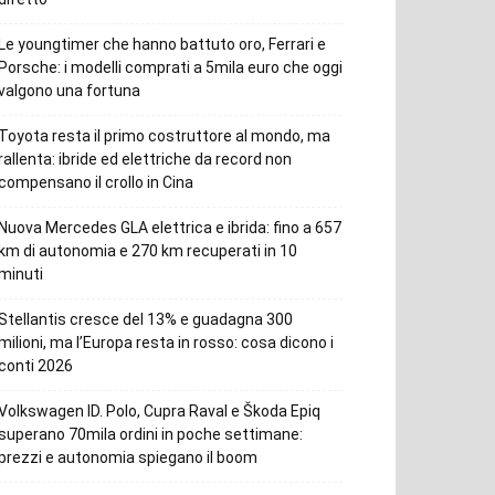
Le youngtimer che hanno battuto oro, Ferrari e
Porsche: i modelli comprati a 5mila euro che oggi
valgono una fortuna
Toyota resta il primo costruttore al mondo, ma
rallenta: ibride ed elettriche da record non
compensano il crollo in Cina
Nuova Mercedes GLA elettrica e ibrida: fino a 657
km di autonomia e 270 km recuperati in 10
minuti
Stellantis cresce del 13% e guadagna 300
milioni, ma l’Europa resta in rosso: cosa dicono i
conti 2026
Volkswagen ID. Polo, Cupra Raval e Škoda Epiq
superano 70mila ordini in poche settimane:
prezzi e autonomia spiegano il boom