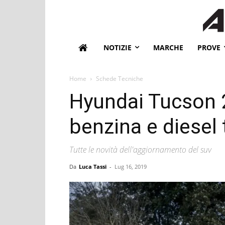
NOTIZIE
MARCHE
PROVE
Home
Schede Tecniche
Hyundai Tucson 
benzina e diesel 
Tutte le novità dell'aggiornamento del suv
Da
Luca Tassi
-
Lug 16, 2019